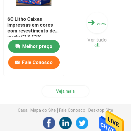
6C Litho Caixas
view
impressas em cores
com revestimento de
argila C1S C2S
Ver tudo
Impressão de caixa em
all
Melhor preço
cores
Fale Conosco
Veja mais
Casa
Mapa do Site
Fale Conosco
Desktop Site