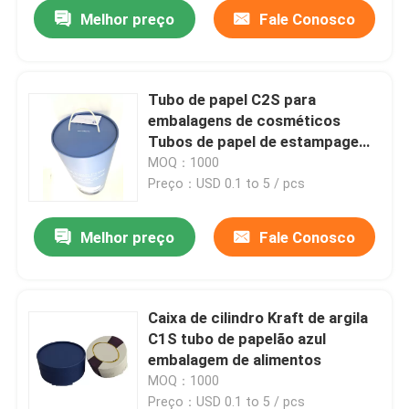
Melhor preço
Fale Conosco
Tubo de papel C2S para
embalagens de cosméticos
Tubos de papel de estampagem
a quente para cosméticos
MOQ：1000
Preço：USD 0.1 to 5 / pcs
Melhor preço
Fale Conosco
Casa
Caixa de cilindro Kraft de argila
C1S tubo de papelão azul
Quem Somos
embalagem de alimentos
MOQ：1000
Contatos
Preço：USD 0.1 to 5 / pcs