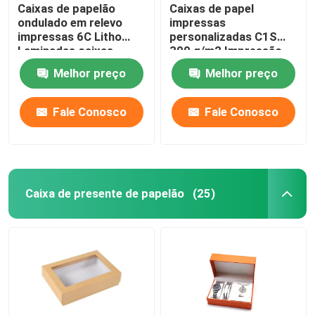
Caixas de papelão
Caixas de papel
ondulado em relevo
impressas
impressas 6C Litho
personalizadas C1S
Laminadas caixas
300 g/m2 Impressão
personalizadas
de caixa de embalagem
Melhor preço
Melhor preço
de papel
Fale Conosco
Fale Conosco
Caixa de presente de papelão
(25)