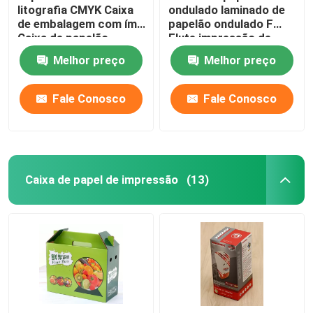
litografia CMYK Caixa
ondulado laminado de
de embalagem com ímã
papelão ondulado F
Caixa de papelão
Flute impressão de
ondulado Impressão
caixas de papelão
Melhor preço
Melhor preço
em offset
ondulado laminado
Fale Conosco
Fale Conosco
Caixa de papel de impressão
(13)