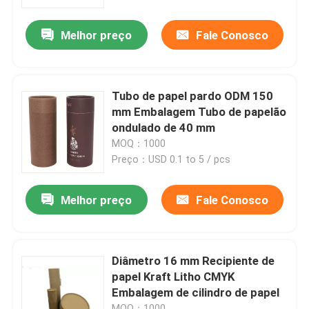
Melhor preço
Fale Conosco
Produtos
Impressão de caixa de embalagem
Tubo de papel pardo ODM 150
mm Embalagem Tubo de papelão
Caixa de papel de impressão
ondulado de 40 mm
MOQ：1000
Preço：USD 0.1 to 5 / pcs
Caixa de presente de papelão
Melhor preço
Fale Conosco
Embalagem de tubo de papel
Impressão de folheto de instruções
Diâmetro 16 mm Recipiente de
papel Kraft Litho CMYK
Embalagem de cilindro de papel
Caixas impressas em cores
MOQ：1000