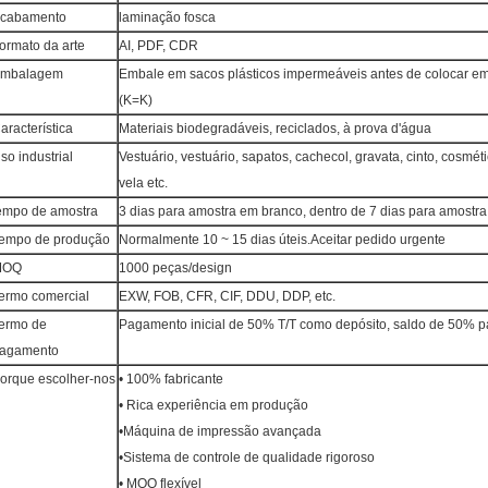
cabamento
laminação fosca
ormato da arte
AI, PDF, CDR
mbalagem
Embale em sacos plásticos impermeáveis ​​antes de colocar e
(K=K)
aracterística
Materiais biodegradáveis, reciclados, à prova d'água
so industrial
Vestuário, vestuário, sapatos, cachecol, gravata, cinto, cosmét
vela etc.
empo de amostra
3 dias para amostra em branco, dentro de 7 dias para amostr
empo de produção
Normalmente 10 ~ 15 dias úteis.Aceitar pedido urgente
MOQ
1000 peças/design
ermo comercial
EXW, FOB, CFR, CIF, DDU, DDP, etc.
ermo de
Pagamento inicial de 50% T/T como depósito, saldo de 50% p
agamento
orque escolher-nos
• 100% fabricante
• Rica experiência em produção
•Máquina de impressão avançada
•Sistema de controle de qualidade rigoroso
• MOQ flexível