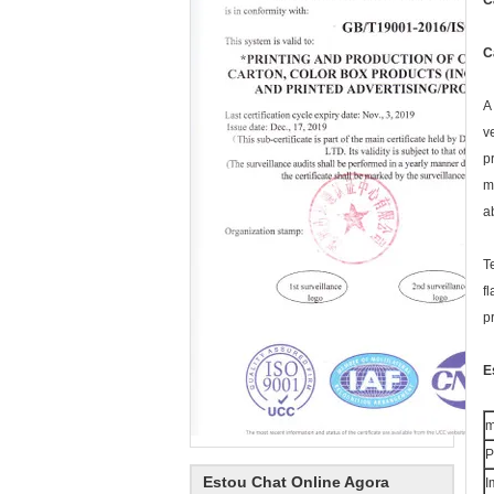
C
C
A
v
p
m
a
T
f
p
E
m
P
Estou Chat Online Agora
I