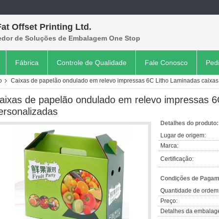
at Offset Printing Ltd.
edor de Soluções de Embalagem One Stop
Fábrica
Controle de Qualidade
Fale Conosco
Ped
o
Caixas de papelão ondulado em relevo impressas 6C Litho Laminadas caixas
aixas de papelão ondulado em relevo impressas 6
ersonalizadas
Detalhes do produto:
Lugar de origem:
Marca:
Certificação:
Condições de Pagame
Quantidade de ordem
Preço:
Detalhes da embalag