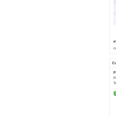
e
c
C
P
P
T