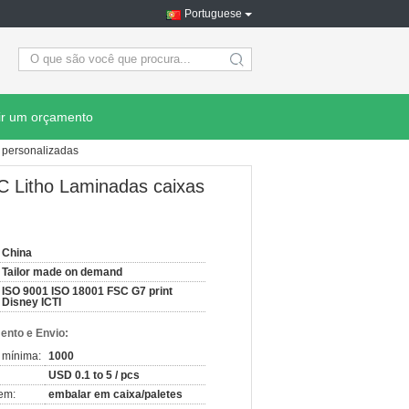
Portuguese
search
ir um orçamento
 personalizadas
C Litho Laminadas caixas
China
Tailor made on demand
ISO 9001 ISO 18001 FSC G7 print
Disney ICTI
nto e Envio:
 mínima:
1000
USD 0.1 to 5 / pcs
em:
embalar em caixa/paletes