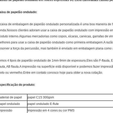
aixas de papelão ondulado em relevo impressas 6C Litho Laminadas caixas pe
aixa de papelão ondulado:
 caixa de embalagem de papelão ondulado personalizada é uma boa maneira de faz
enda.Nossos clientes adoram usar a caixa de papelão ondulado com impressão e
roduto interno.Algumas mercadorias como copos, xícaras, canecas, garrafas de vin
elhores para usar a caixa de papelão ondulado como primeira embalagem.A razã
bsorver a força da percussão, mas também é enviado em embalagem plana como a
emos 4 tipos de papelão ondulado de 1mm-9mm de espessura.Eles são F-flauta, E-flau
lauta, AB flauta.A impressão na superfície está disponível e podemos fazer impress
reto ou vermelho.Entre em contato conosco hoje para obter a nova cotação.
specificação do produto:
aterial de papel
papel C1S 300gsm
apel ondulado
papel ondulado E-flute
mpressão
Impressão em 4 cores ou cor PMS