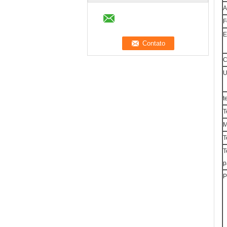
A
F
E
C
U
t
T
T
T
p
P