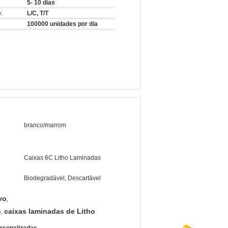
5- 10 dias
:
L/C, T/T
100000 unidades por dia
branco/marrom
Caixas 6C Litho Laminadas
Biodegradável, Descartável
vo
,
o
caixas laminadas de Litho
,