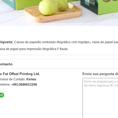
,
tiqueta:
Caixas de papelão ondulado litográfico com logotipo
caixa de papel pa
aixa de papel para impressão litográfica F flauta
ontacto
o Fat Offset Printing Ltd.
Envie sua pergunta d
essoa de Contato:
Kenau
elefone:
+8613686623286