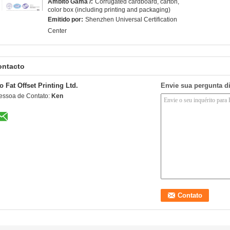
Âmbito Gama /:
Corrugated cardboard, carton,
color box (including printing and packaging)
Emitido por:
Shenzhen Universal Certification
Center
ontacto
o Fat Offset Printing Ltd.
Envie sua pergunta d
essoa de Contato:
Ken