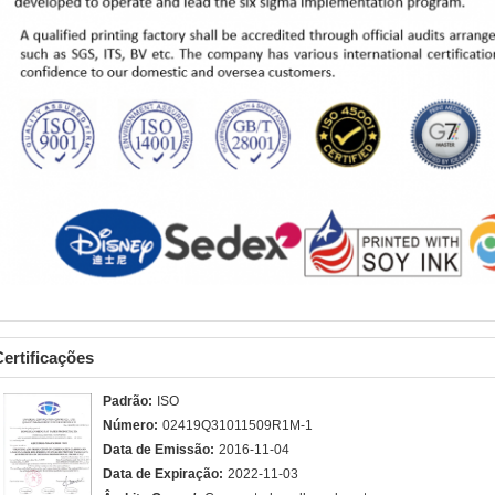
Certificações
Padrão:
ISO
Número:
02419Q31011509R1M-1
Data de Emissão:
2016-11-04
Data de Expiração:
2022-11-03