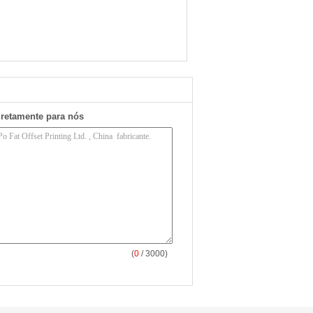
iretamente para nós
(
0
/ 3000)