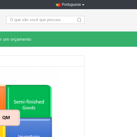
Portuguese
search
ir um orçamento