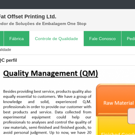
at Offset Printing Ltd.
edor de Soluções de Embalagem One Stop
Fábrica
Controle de Qualidade
Fale Conosco
Ped
alidade
C perfil