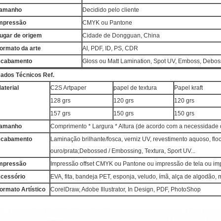
amanho
Decidido pelo cliente
mpressão
CMYK ou Pantone
ugar de origem
Cidade de Dongguan, China
ormato da arte
AI, PDF, ID, PS, CDR
cabamento
Gloss ou Matt Lamination, Spot UV, Emboss, Debos
ados Técnicos Ref.
aterial
C2S Artpaper
papel de textura
Papel kraft
128 grs
120 grs
120 grs
157 grs
150 grs
150 grs
amanho
Comprimento * Largura * Altura (de acordo com a necessidade d
cabamento
Laminação brilhante/fosca, verniz UV, revestimento aquoso, f
ouro/prata;Debossed / Embossing, Textura, Sport UV...
mpressão
Impressão offset CMYK ou Pantone ou impressão de tela ou im
cessório
EVA, fita, bandeja PET, esponja, veludo, ímã, alça de algodão, 
ormato Artístico
CorelDraw, Adobe Illustrator, In Design, PDF, PhotoShop