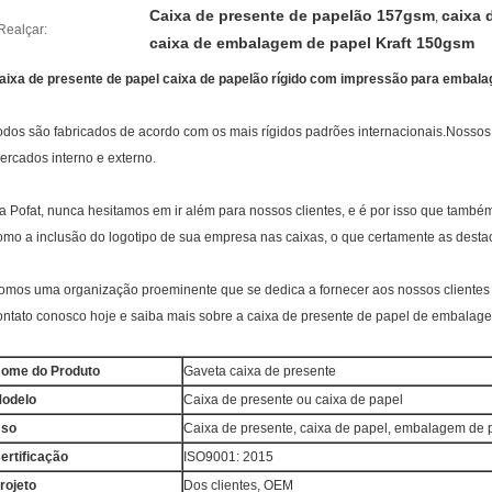
Caixa de presente de papelão 157gsm
caixa 
,
Realçar:
caixa de embalagem de papel Kraft 150gsm
aixa de presente de papel caixa de papelão rígido com impressão para embala
odos são fabricados de acordo com os mais rígidos padrões internacionais.Nosso
ercados interno e externo.
a Pofat, nunca hesitamos em ir além para nossos clientes, e é por isso que també
omo a inclusão do logotipo de sua empresa nas caixas, o que certamente as desta
omos uma organização proeminente que se dedica a fornecer aos nossos cliente
ontato conosco hoje e saiba mais sobre a caixa de presente de papel de embalag
ome do Produto
Gaveta caixa de presente
odelo
Caixa de presente ou caixa de papel
so
Caixa de presente, caixa de papel, embalagem de 
ertificação
ISO9001: 2015
rojeto
Dos clientes, OEM