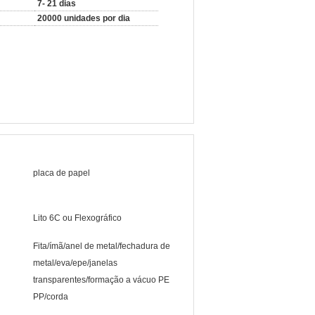
7- 21 dias
20000 unidades por dia
placa de papel
Lito 6C ou Flexográfico
Fita/ímã/anel de metal/fechadura de
metal/eva/epe/janelas
transparentes/formação a vácuo PE
PP/corda