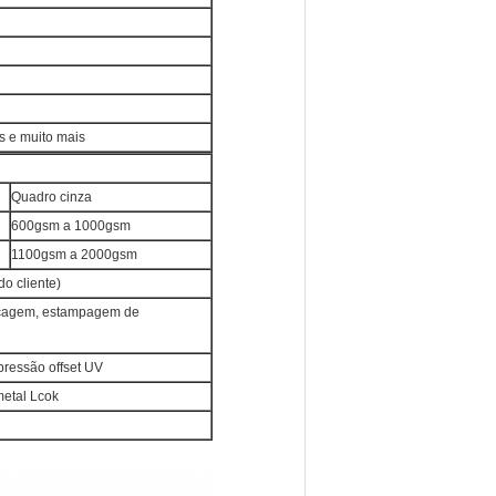
s e muito mais
Quadro cinza
600gsm a 1000gsm
1100gsm a 2000gsm
o cliente)
locagem, estampagem de
pressão offset UV
metal Lcok