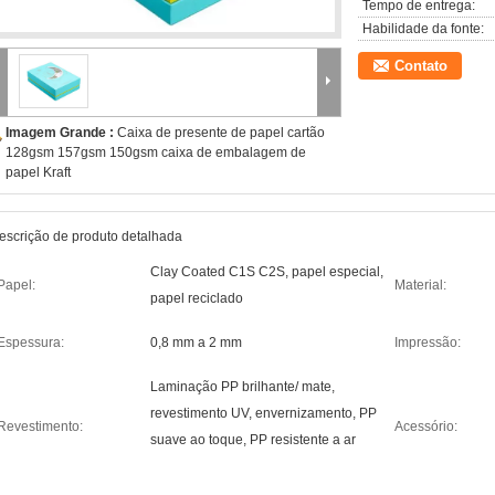
Tempo de entrega:
Habilidade da fonte:
Contato
Imagem Grande :
Caixa de presente de papel cartão
128gsm 157gsm 150gsm caixa de embalagem de
papel Kraft
escrição de produto detalhada
Clay Coated C1S C2S, papel especial,
Papel:
Material:
papel reciclado
Espessura:
0,8 mm a 2 mm
Impressão:
Laminação PP brilhante/ mate,
revestimento UV, envernizamento, PP
Revestimento:
Acessório:
suave ao toque, PP resistente a ar