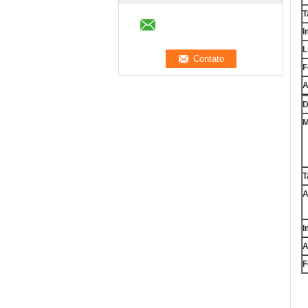
T
I
L
F
A
D
M
T
A
I
A
F