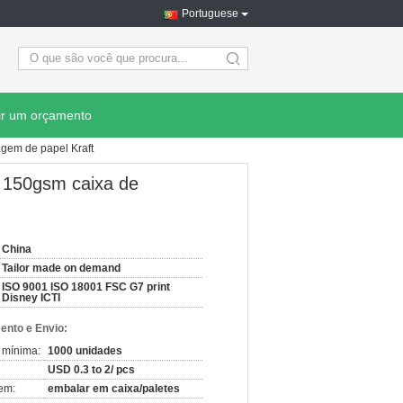
Portuguese
search
ir um orçamento
gem de papel Kraft
 150gsm caixa de
China
Tailor made on demand
ISO 9001 ISO 18001 FSC G7 print
Disney ICTI
nto e Envio:
 mínima:
1000 unidades
USD 0.3 to 2/ pcs
em:
embalar em caixa/paletes