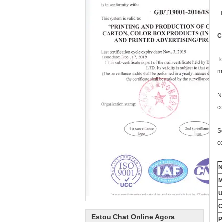
C
T
m
N
c
S
c
N
M
U
C
Estou Chat Online Agora
P