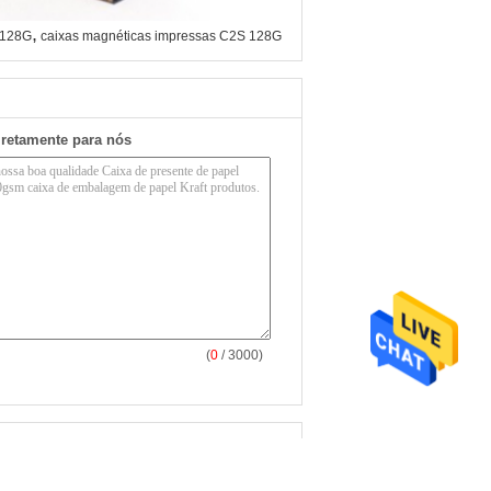
,
 128G
caixas magnéticas impressas C2S 128G
iretamente para nós
(
0
/ 3000)