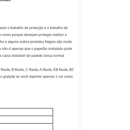
lizadas
er o trabalho de proteção e o trabalho de
m cores porque desejam proteger melhor o
ho e alguns outros produtos frágeis são muito
o não é apenas que o papelão ondulado pode
 caixa dobrável de parede única normal.
ta, B-flauta, C-flauta, A-flauta, EB flauta, BC
ão gratuita se você imprimir apenas 1 cor como