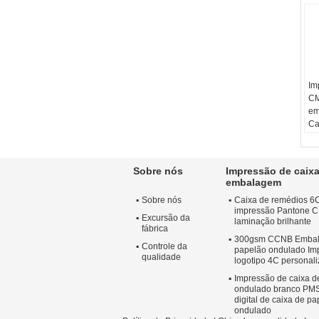
Im
CM
em
Ca
on
em
Pa
Sobre nós
Impressão de caix
Ma
embalagem
pa
Sobre nós
Caixa de remédios 6C
Im
impressão Pantone C
Fl
Excursão da
laminação brilhante
Fo
fábrica
300gsm CCNB Embal
Pe
Controle da
papelão ondulado Im
qualidade
logotipo 4C personal
Impressão de caixa d
ondulado branco PM
digital de caixa de p
ondulado