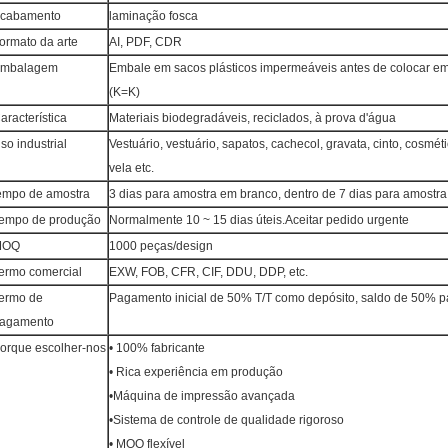
cabamento
laminação fosca
ormato da arte
AI, PDF, CDR
mbalagem
Embale em sacos plásticos impermeáveis ​​antes de colocar e
(K=K)
aracterística
Materiais biodegradáveis, reciclados, à prova d'água
so industrial
Vestuário, vestuário, sapatos, cachecol, gravata, cinto, cosmét
vela etc.
empo de amostra
3 dias para amostra em branco, dentro de 7 dias para amostr
empo de produção
Normalmente 10 ~ 15 dias úteis.Aceitar pedido urgente
MOQ
1000 peças/design
ermo comercial
EXW, FOB, CFR, CIF, DDU, DDP, etc.
ermo de
Pagamento inicial de 50% T/T como depósito, saldo de 50% p
agamento
orque escolher-nos
• 100% fabricante
• Rica experiência em produção
•Máquina de impressão avançada
•Sistema de controle de qualidade rigoroso
• MOQ flexível