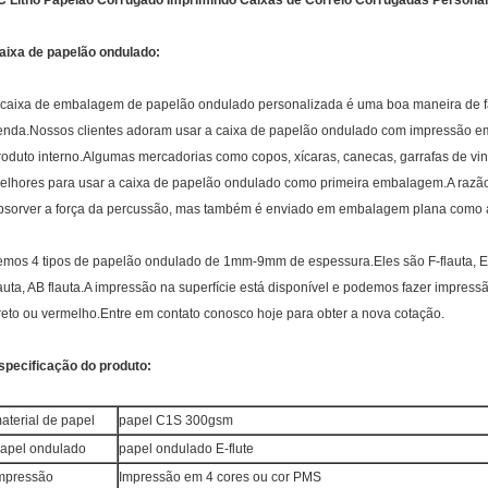
C Litho Papelão Corrugado Imprimindo Caixas de Correio Corrugadas Persona
aixa de papelão ondulado:
 caixa de embalagem de papelão ondulado personalizada é uma boa maneira de faz
enda.Nossos clientes adoram usar a caixa de papelão ondulado com impressão e
roduto interno.Algumas mercadorias como copos, xícaras, canecas, garrafas de vin
elhores para usar a caixa de papelão ondulado como primeira embalagem.A razã
bsorver a força da percussão, mas também é enviado em embalagem plana como a
emos 4 tipos de papelão ondulado de 1mm-9mm de espessura.Eles são F-flauta, E-flau
lauta, AB flauta.A impressão na superfície está disponível e podemos fazer impress
reto ou vermelho.Entre em contato conosco hoje para obter a nova cotação.
specificação do produto:
aterial de papel
papel C1S 300gsm
apel ondulado
papel ondulado E-flute
mpressão
Impressão em 4 cores ou cor PMS