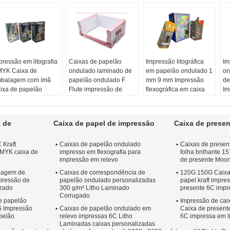
pressão em litografia
Caixas de papelão
Impressão litográfica
Im
YK Caixa de
ondulado laminado de
em papelão ondulado 1
on
balagem com ímã
papelão ondulado F
mm 9 mm Impressão
de
ixa de papelão
Flute impressão de
flexográfica em caixa
Im
dulado Impressão
caixas de papelão
de papelão ondulado
co
 offset
ondulado laminado
Papel:
branco/marrom
Pa
pel:
branco/marrom
Material:
borda de
Material:
borda de
Ma
a de
Caixa de papel de impressão
Caixa de presen
terial:
borda de
papel ondulado
papel ondulado
pa
pel ondulado
Característica:
Impressão:
Lito 6C ou
Im
 Kraft
Caixas de papelão ondulado
Caixas de presen
pressão:
Lito 6C ou
Reciclável, Materiais
Flexográfico
Fl
MYK caixa de
impresso em flexografia para
folha brilhante 1
exográfico
Reciclados,
Manuseio de
Ma
impressão em relevo
de presente Moo
rma:
Biodegradável,
impressão:
im
agem de
rsonalizado/Retangular
Caixas de correspondência de
Descartável
Estampagem,
120G 150G Caixa
Es
pressão de
papelão ondulado personalizadas
papel kraft impre
Forma:
Forma
Estampagem
Es
izado
300 g/m² Litho Laminado
presente 6C impre
personalizada/retangular,
Corrugado
personalizada
e papelão
Impressão de cai
S Impressão
Caixas de papelão ondulado em
Caixa de presente
Inscrição:
Material de
apelão
relevo impressas 6C Litho
6C impressa em li
embalagem,
Laminadas caixas personalizadas
restaurante, cafeteria,