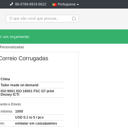
86-0769-8919 6622
Portuguese
search
ir um orçamento
 Personalizadas
Correio Corrugadas
China
Tailor made on demand
ISO 9001 ISO 18001 FSC G7 print
Disney ICTI
nto e Envio:
 mínima:
1000
USD 0.1 to 5 / pcs
em:
embalar em caixa/paletes