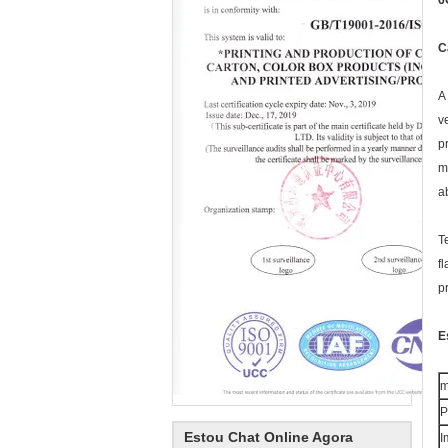
6
C
A
v
p
m
a
T
f
p
E
m
P
Estou Chat Online Agora
I