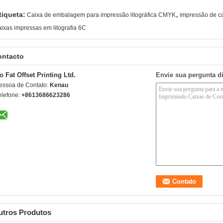
,
tiqueta:
Caixa de embalagem para impressão litográfica CMYK
impressão de ca
aixas impressas em litografia 6C
ontacto
o Fat Offset Printing Ltd.
Envie sua pergunta d
essoa de Contato:
Kenau
elefone:
+8613686623286
utros Produtos