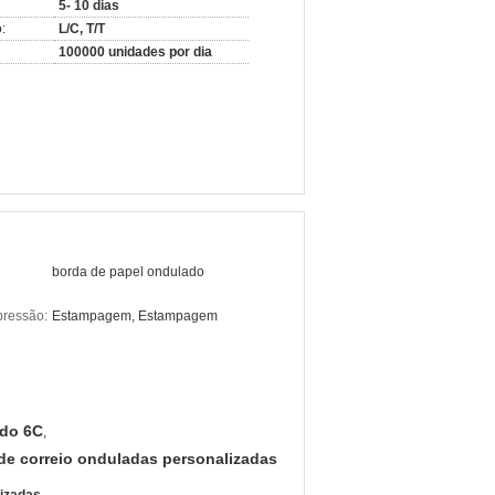
5- 10 dias
:
L/C, T/T
100000 unidades por dia
borda de papel ondulado
pressão:
Estampagem, Estampagem
ado 6C
,
de correio onduladas personalizadas