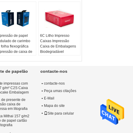
pressão de papel
6C Litho Impresso
dulado de carimbo
Caixas Impressão
 folha flexográfica
Caixa de Embalagens
pressão de caixa de
Biodegradável
sméticos flexográfica
Reciclável
pel:
branco/marrom
Papel:
branco/marrom
terial:
borda de
Material:
borda de
te de papelão
contacte-nos
pel ondulado
papel ondulado
pressão:
Lito 6C ou
Impressão:
Lito 6C ou
te impressas com
contacte-nos
exográfico
Flexográfico
57 g/m² C2S Caixa
nuseio de
Característica:
Peça umas citações
ncake Embalagem
pressão:
Reciclável,
E-Mail
 de presente de
tampagem,
Biodegradável, Feito à
ssão caixa de
tampagem
mão, Descartável
Mapa do site
ssa em litografia
Site para celular
xa Mithai 157 g/m2
 de papel cartão
tografia