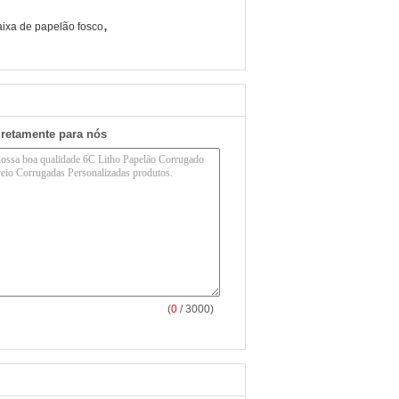
,
ixa de papelão fosco
iretamente para nós
(
0
/ 3000)