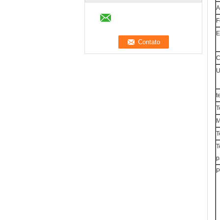
A
F
E
C
U
t
T
T
T
p
P