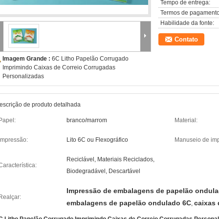
Tempo de entrega:
Termos de pagamento
Habilidade da fonte:
Contato
Imagem Grande :
6C Litho Papelão Corrugado
Imprimindo Caixas de Correio Corrugadas
Personalizadas
escrição de produto detalhada
Papel:
branco/marrom
Material:
Impressão:
Lito 6C ou Flexográfico
Manuseio de im
Reciclável, Materiais Reciclados,
Característica:
Biodegradável, Descartável
Impressão de embalagens de papelão ondul
Realçar:
embalagens de papelão ondulado 6C
caixas 
,