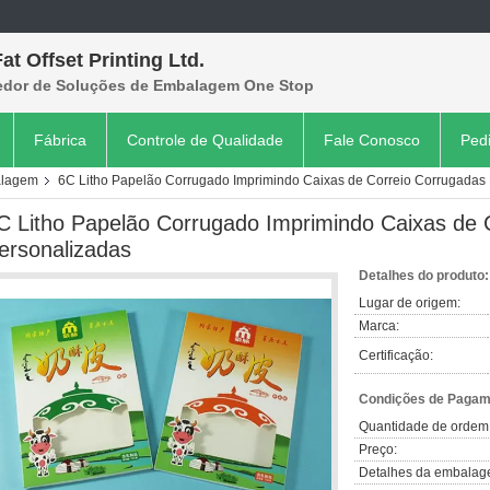
at Offset Printing Ltd.
edor de Soluções de Embalagem One Stop
Fábrica
Controle de Qualidade
Fale Conosco
Ped
alagem
6C Litho Papelão Corrugado Imprimindo Caixas de Correio Corrugadas
C Litho Papelão Corrugado Imprimindo Caixas de 
ersonalizadas
Detalhes do produto:
Lugar de origem:
Marca:
Certificação:
Condições de Pagame
Quantidade de ordem
Preço:
Detalhes da embalag