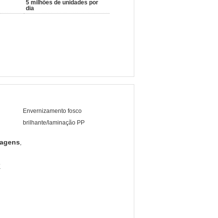
5 milhões de unidades por
dia
Envernizamento fosco
brilhante/laminação PP
lagens
,
K