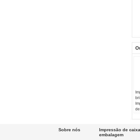
O
Im
br
Im
de
Co
co
Ac
Sobre nós
Impressão de caix
En
embalagem
br