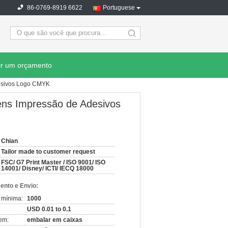
86-0769-8919 6622
Portuguese
search
ir um orçamento
desivos Logo CMYK
ens Impressão de Adesivos
Chian
Tailor made to customer request
FSC/ G7 Print Master / ISO 9001/ ISO
14001/ Disney/ ICTI/ IECQ 18000
nto e Envio:
 mínima:
1000
USD 0.01 to 0.1
em:
embalar em caixas