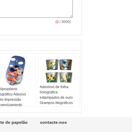
(
0
/ 3000)
Adesivos de folha
lipropileno
holográfica
tográfico Adesivo
estampados de ouro
lo Impressão
Grampos litográficos
vernizamento
Impressão de adesivos
perfície
Cor:
Flexográfico até 6
ome:
Adesivo
cores
tográfico de
te de papelão
contacte-nos
Acabamento:
lipropileno
Envernizamento fosco
perfície: