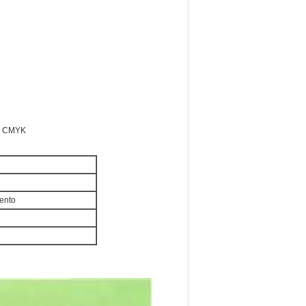
go CMYK
ento