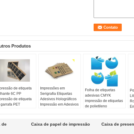
utros Produtos
pressão de etiqueta
Impressões em
Folha de etiquetas
Po
ilhante 6C PP
Serigrafia Etiquetas
adesivas CMYK
Li
pressão de etiqueta
Adesivos Holográficos
impressão de etiquetas
Ro
 garrafa PET
Impressão em Adesivos
de polietileno
En
r:
Flexográfico até 6
Officeworks
Cor:
Flexográfico até 6
Su
res
nome:
Etiquetas
cores
n
abamento:
autocolantes para
Acabamento:
Li
a de
Caixa de papel de impressão
Caixa de presen
vernizamento fosco
serigrafia
Envernizamento fosco
Po
ilhante/laminação PP
Cor:
Flexográfico até 6
brilhante/laminação PP
Su