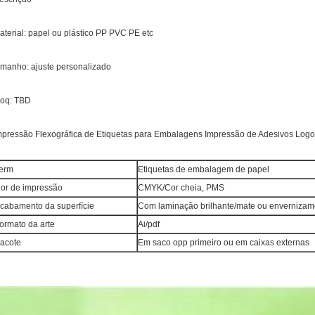
aterial: papel ou plástico PP PVC PE etc
amanho: ajuste personalizado
oq: TBD
mpressão Flexográfica de Etiquetas para Embalagens Impressão de Adesivos Lo
term
Etiquetas de embalagem de papel
or de impressão
CMYK/Cor cheia, PMS
cabamento da superfície
Com laminação brilhante/mate ou envernizam
ormato da arte
Ai/pdf
acote
Em saco opp primeiro ou em caixas externas