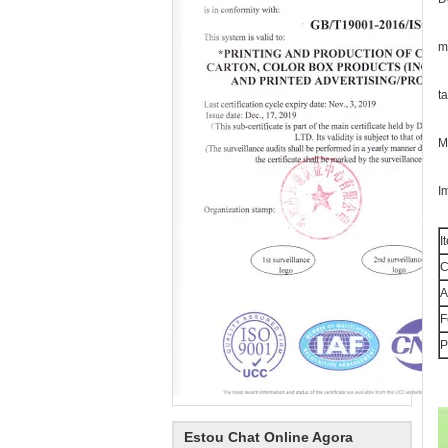
m
t
M
I
I
C
A
F
P
Estou Chat Online Agora